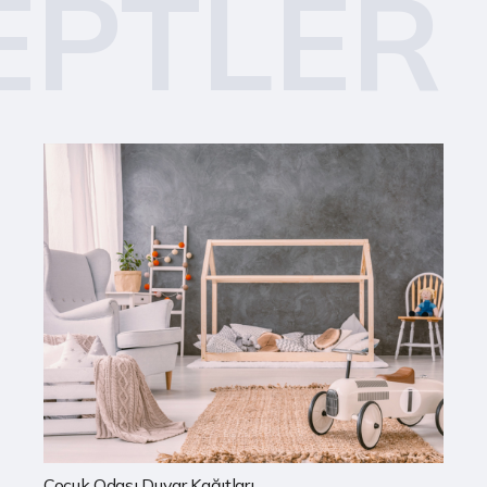
EPTLER
Mutfak Duvar Kağıtları