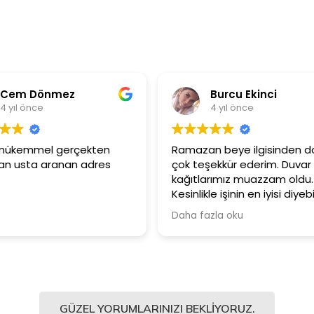
Burcu Ekinci
Meti
4 yıl önce
4 yıl 
Ramazan beye ilgisinden dolayı
Ürünler çok ka
çok teşekkür ederim. Duvar
Güler yüzlü 
kağıtlarımız muazzam oldu.
çalışanlarına 
Kesinlikle işinin en iyisi diyebilirim.
Şiddetle tavsiye ediyorum.
Daha fazla oku
GÜZEL YORUMLARINIZI BEKLIYORUZ.