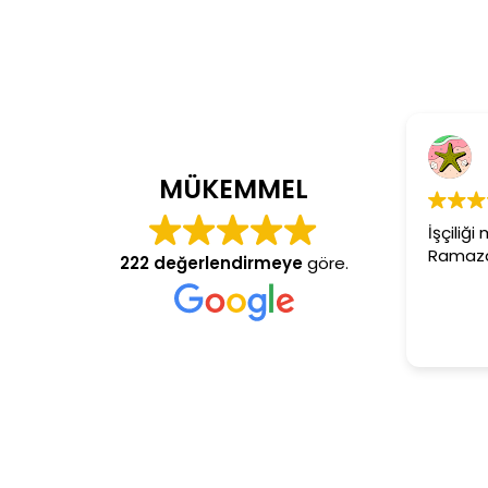
Cem Dönmez
4 yıl önce
MÜKEMMEL
İşçiliği mükemmel gerçekten
Ramazan usta aranan adres
222 değerlendirmeye
göre.