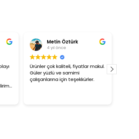
n Öztürk
Asli Ersoy
önce
4 yıl önce
liteli, fiyatlar makul.
3+1 evin kagidini kapataslak ne
ve samimi
tutar
için teşekkürler.