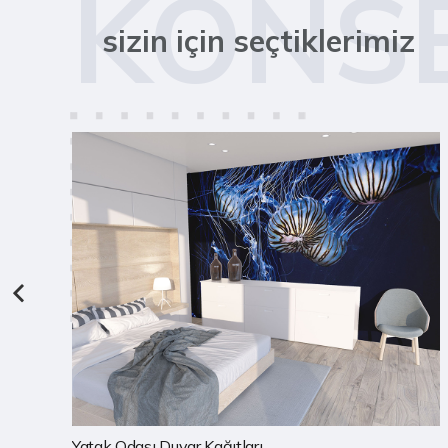
KONS
sizin için seçtiklerimiz
Çocuk Odası Duvar Kağıtları