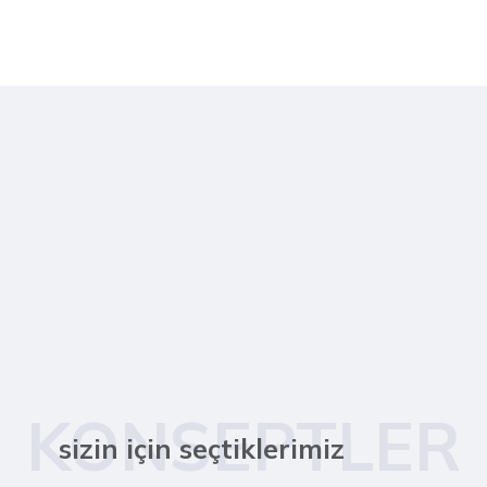
KONSEPTLER
sizin için seçtiklerimiz