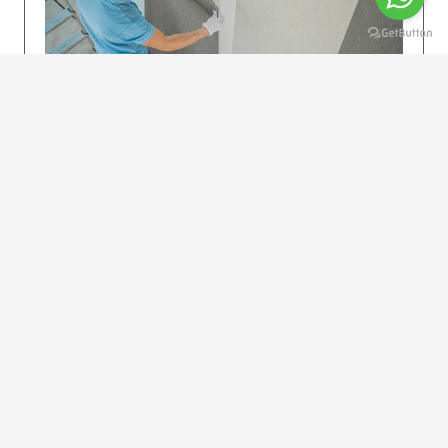
KOLAY UYGULAMA
Dikkatlice gelecek adımları izleyin: İstenilen
uzunlukta şeritler kesilir. Ölçü yüksekliğini
dikkate alın. (Talimatlar etiketin ön…
DEVAMI