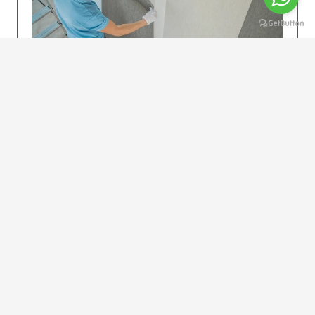
KOLAY UYGULAMA
Dikkatlice gelecek adımları izleyin: İstenilen
uzunlukta şeritler kesilir. Ölçü yüksekliğini
dikkate alın. (Talimatlar etiketin ön…
DEVAMI