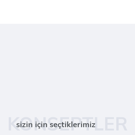
KONSEPTLER
sizin için seçtiklerimiz