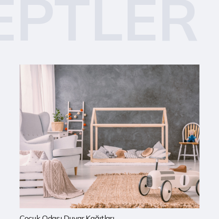
EPTLER
Mutfak Duvar Kağıtları