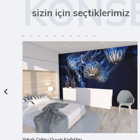
KONS
sizin için seçtiklerimiz
Çocuk Odası Duvar Kağıtları