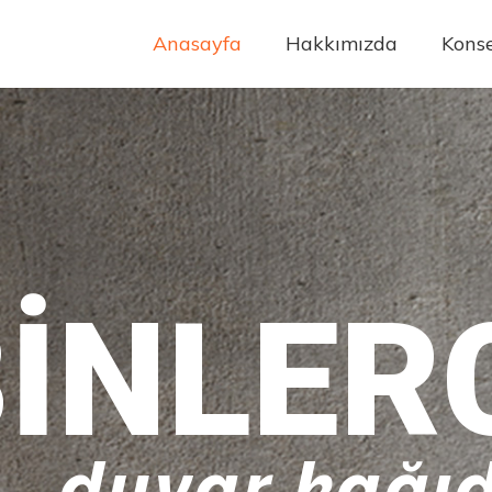
Anasayfa
Hakkımızda
Konse
INLER
duvar kağıd