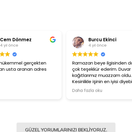
Burcu Ekinci
Metin Öztürk
4 yıl önce
4 yıl önce
 beye ilgisinden dolayı
Ürünler çok kaliteli, fiyatlar 
ekkür ederim. Duvar
Güler yüzlü ve samimi
rımız muazzam oldu.
çalışanlarına için teşekkürler
e işinin en iyisi diyebilirim.
e tavsiye ediyorum.
zla oku
GÜZEL YORUMLARINIZI BEKLIYORUZ.