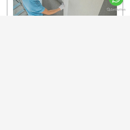
KOLAY UYGULAMA
Dikkatlice gelecek adımları izleyin: İstenilen
uzunlukta şeritler kesilir. Ölçü yüksekliğini
dikkate alın. (Talimatlar etiketin ön…
DEVAMI