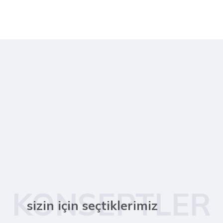
KONSEPTLER
sizin için seçtiklerimiz