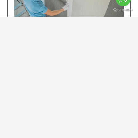
KOLAY UYGULAMA
Dikkatlice gelecek adımları izleyin: İstenilen
uzunlukta şeritler kesilir. Ölçü yüksekliğini
dikkate alın. (Talimatlar etiketin ön…
DEVAMI