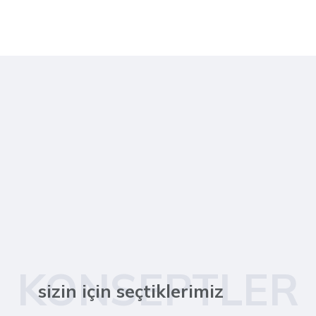
KONSEPTLER
sizin için seçtiklerimiz