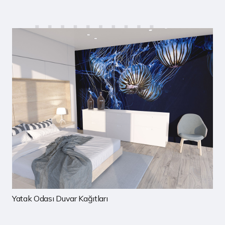
rı
Çocuk Odası Duvar Kağıtla