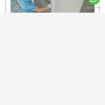
KOLAY UYGULAMA
Dikkatlice gelecek adımları izleyin: İstenilen
uzunlukta şeritler kesilir. Ölçü yüksekliğini
dikkate alın. (Talimatlar etiketin ön…
DEVAMI