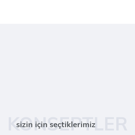
KONSEPTLER
sizin için seçtiklerimiz