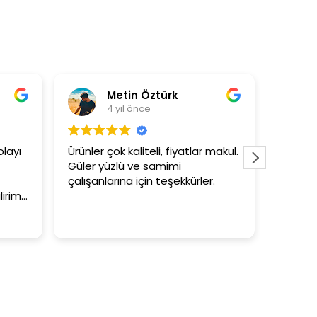
Metin Öztürk
Asli Ersoy
4 yıl önce
4 yıl önce
Ürünler çok kaliteli, fiyatlar makul.
3+1 evin kagidini k
Güler yüzlü ve samimi
tutar
çalışanlarına için teşekkürler.