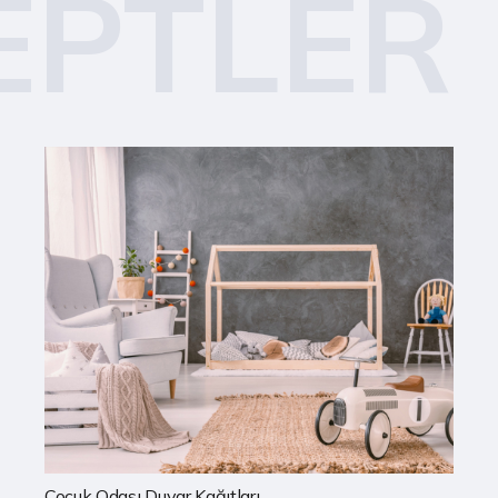
EPTLER
Mutfak Duvar Kağıtları