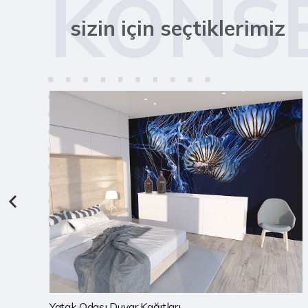
KONS
sizin için seçtiklerimiz
Çocuk Odası Duvar Kağıtları