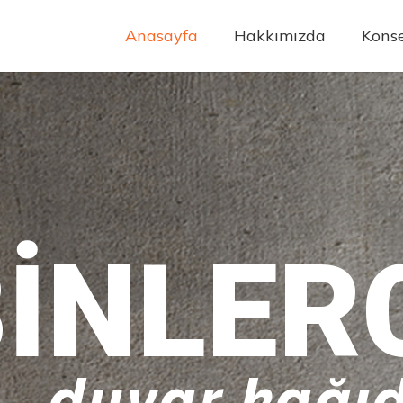
Anasayfa
Hakkımızda
Konse
INLER
duvar kağıd