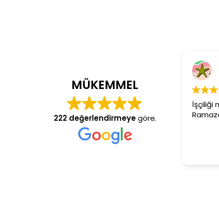
Cem Dönm
4 yıl önce
MÜKEMMEL
İşçiliği mükemmel 
Ramazan usta aran
222 değerlendirmeye
göre.