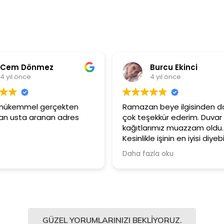
ez
Burcu Ekinci
4 yıl önce
gerçekten
Ramazan beye ilgisinden dolayı
an adres
çok teşekkür ederim. Duvar
kağıtlarımız muazzam oldu.
Kesinlikle işinin en iyisi diyebilirim.
Şiddetle tavsiye ediyorum.
Daha fazla oku
GÜZEL YORUMLARINIZI BEKLIYORUZ.