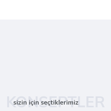
KONSEPTLER
sizin için seçtiklerimiz