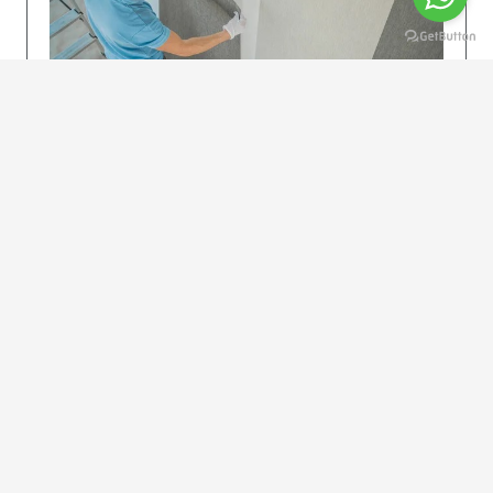
KOLAY UYGULAMA
Dikkatlice gelecek adımları izleyin: İstenilen
uzunlukta şeritler kesilir. Ölçü yüksekliğini
dikkate alın. (Talimatlar etiketin ön…
DEVAMI