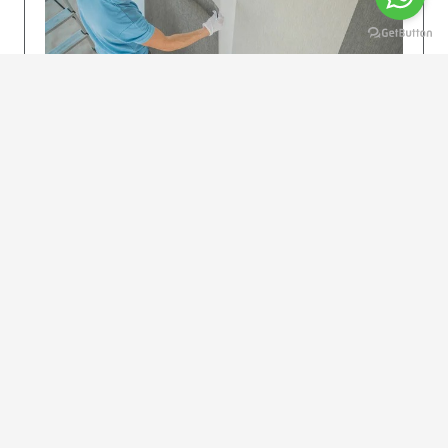
KOLAY UYGULAMA
Dikkatlice gelecek adımları izleyin: İstenilen
uzunlukta şeritler kesilir. Ölçü yüksekliğini
dikkate alın. (Talimatlar etiketin ön…
DEVAMI