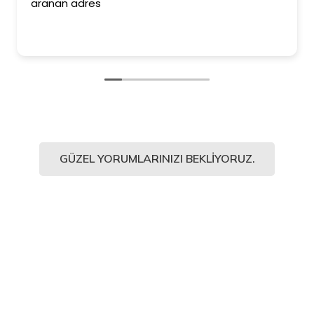
ranan adres
ederi
Kesinl
ediyo
GÜZEL YORUMLARINIZI BEKLIYORUZ.