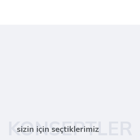
KONSEPTLER
sizin için seçtiklerimiz