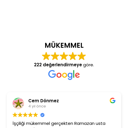
MÜKEMMEL
222 değerlendirmeye
göre.
Cem Dönmez
4 yıl önce
şçiliği mükemmel gerçekten Ramazan usta
Ramaz