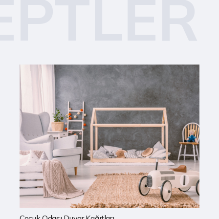
EPTLER
Mutfak Duvar Kağıtları