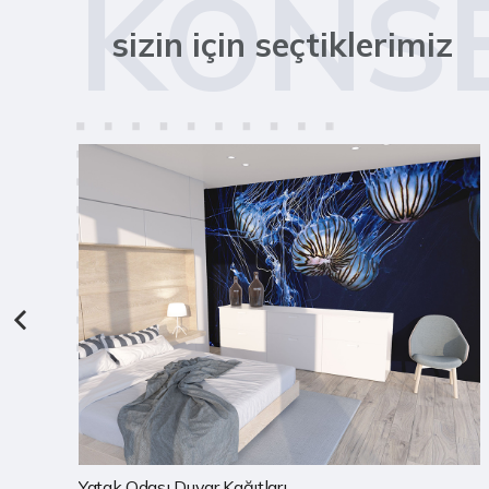
KONS
sizin için seçtiklerimiz
Çocuk Odası Duvar Kağıtları