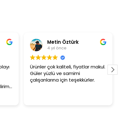
Metin Öztürk
Asli Ersoy
4 yıl önce
4 yıl önce
Ürünler çok kaliteli, fiyatlar makul.
3+1 evin kagidini ka
Güler yüzlü ve samimi
tutar
çalışanlarına için teşekkürler.