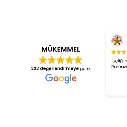
Cem Dönme
4 yıl önce
MÜKEMMEL
İşçiliği mükemmel g
Ramazan usta arana
222 değerlendirmeye
göre.