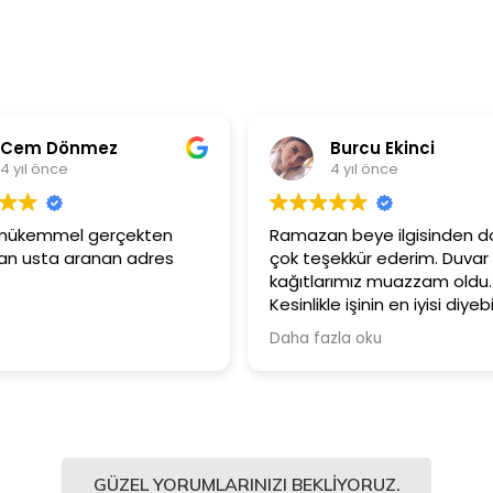
z
Burcu Ekinci
4 yıl önce
erçekten
Ramazan beye ilgisinden dolayı
n adres
çok teşekkür ederim. Duvar
kağıtlarımız muazzam oldu.
Kesinlikle işinin en iyisi diyebilirim.
Şiddetle tavsiye ediyorum.
Daha fazla oku
GÜZEL YORUMLARINIZI BEKLIYORUZ.