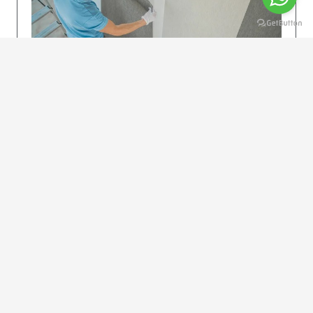
KOLAY UYGULAMA
Dikkatlice gelecek adımları izleyin: İstenilen
uzunlukta şeritler kesilir. Ölçü yüksekliğini
dikkate alın. (Talimatlar etiketin ön…
DEVAMI