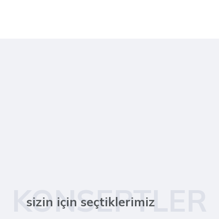
KONSEPTLER
sizin için seçtiklerimiz