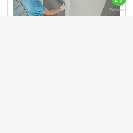
KOLAY UYGULAMA
Dikkatlice gelecek adımları izleyin: İstenilen
uzunlukta şeritler kesilir. Ölçü yüksekliğini
dikkate alın. (Talimatlar etiketin ön…
DEVAMI