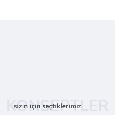
KONSEPTLER
sizin için seçtiklerimiz