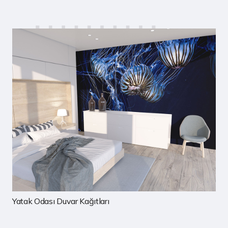
rı
Çocuk Odası Duvar Kağıtla