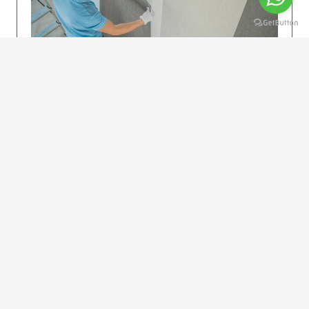
KOLAY UYGULAMA
Dikkatlice gelecek adımları izleyin: İstenilen
uzunlukta şeritler kesilir. Ölçü yüksekliğini
dikkate alın. (Talimatlar etiketin ön…
DEVAMI