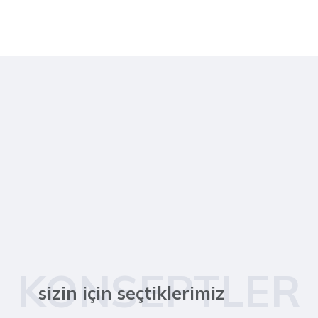
KONSEPTLER
sizin için seçtiklerimiz