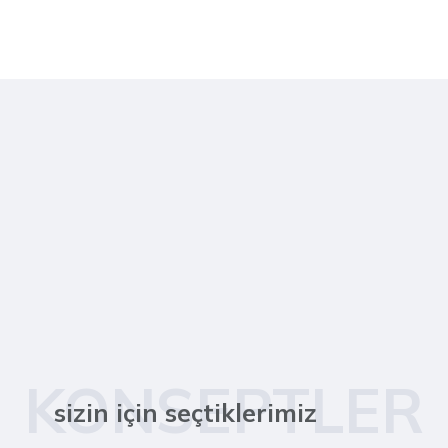
KONSEPTLER
sizin için seçtiklerimiz