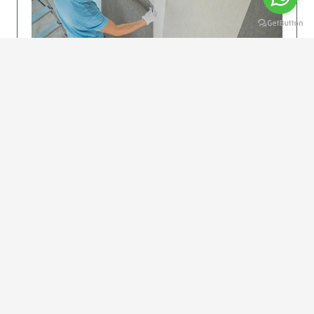
KOLAY UYGULAMA
Dikkatlice gelecek adımları izleyin: İstenilen
uzunlukta şeritler kesilir. Ölçü yüksekliğini
dikkate alın. (Talimatlar etiketin ön…
DEVAMI