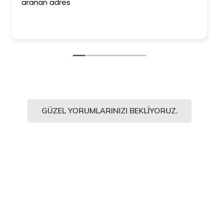
aranan adres
eder
Kesin
ediy
GÜZEL YORUMLARINIZI BEKLIYORUZ.