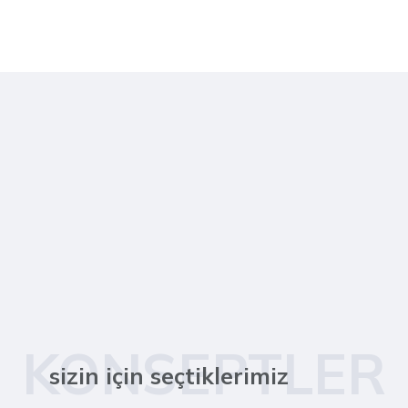
KONSEPTLER
sizin için seçtiklerimiz