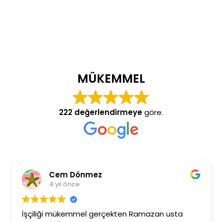
MÜKEMMEL
222 değerlendirmeye
göre.
Cem Dönmez
4 yıl önce
İşçiliği mükemmel gerçekten Ramazan usta
Rama