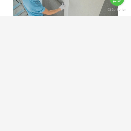
KOLAY UYGULAMA
Dikkatlice gelecek adımları izleyin: İstenilen
uzunlukta şeritler kesilir. Ölçü yüksekliğini
dikkate alın. (Talimatlar etiketin ön…
DEVAMI