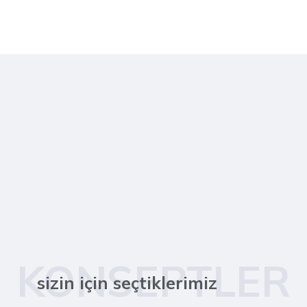
KONSEPTLER
sizin için seçtiklerimiz