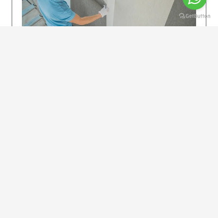
KOLAY UYGULAMA
Dikkatlice gelecek adımları izleyin: İstenilen
uzunlukta şeritler kesilir. Ölçü yüksekliğini
dikkate alın. (Talimatlar etiketin ön…
DEVAMI