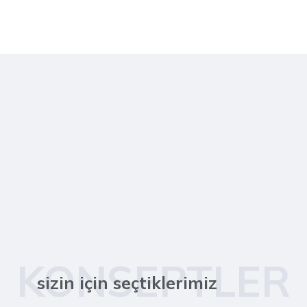
KONSEPTLER
sizin için seçtiklerimiz