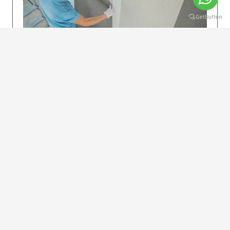
KOLAY UYGULAMA
Dikkatlice gelecek adımları izleyin: İstenilen
uzunlukta şeritler kesilir. Ölçü yüksekliğini
dikkate alın. (Talimatlar etiketin ön…
DEVAMI