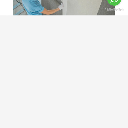
KOLAY UYGULAMA
Dikkatlice gelecek adımları izleyin: İstenilen
uzunlukta şeritler kesilir. Ölçü yüksekliğini
dikkate alın. (Talimatlar etiketin ön…
DEVAMI