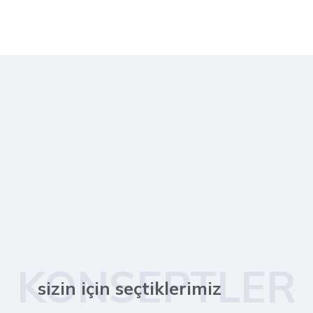
KONSEPTLER
sizin için seçtiklerimiz