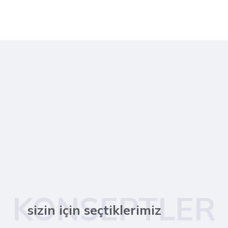
KONSEPTLER
sizin için seçtiklerimiz