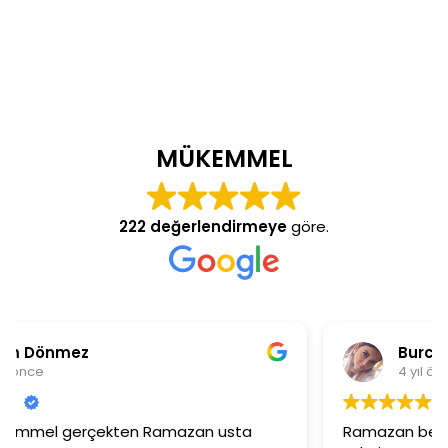
MÜKEMMEL
222 değerlendirmeye
göre.
Burcu Ekinci
4 yıl önce
Ramazan beye ilgisinden dolayı çok teşekkür