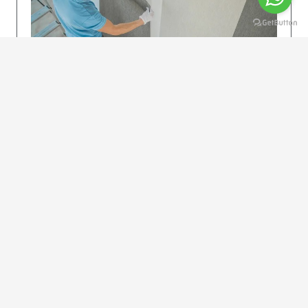
KOLAY UYGULAMA
Dikkatlice gelecek adımları izleyin: İstenilen
uzunlukta şeritler kesilir. Ölçü yüksekliğini
dikkate alın. (Talimatlar etiketin ön…
DEVAMI