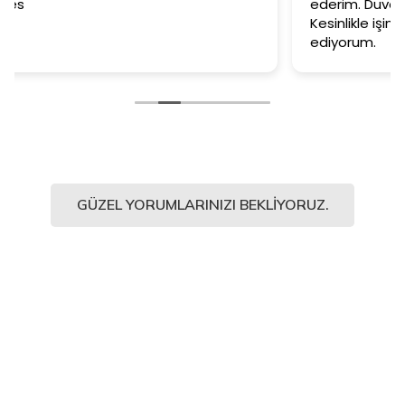
ederim. Duvar kağıtlarımız muazzam oldu.
Kesinlikle işinin en iyisi diyebilirim. Şiddetle tavsiye
ediyorum.
GÜZEL YORUMLARINIZI BEKLIYORUZ.