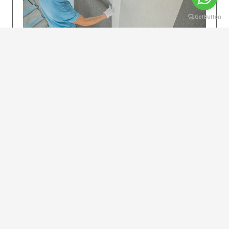
KOLAY UYGULAMA
Dikkatlice gelecek adımları izleyin: İstenilen
uzunlukta şeritler kesilir. Ölçü yüksekliğini
dikkate alın. (Talimatlar etiketin ön…
DEVAMI