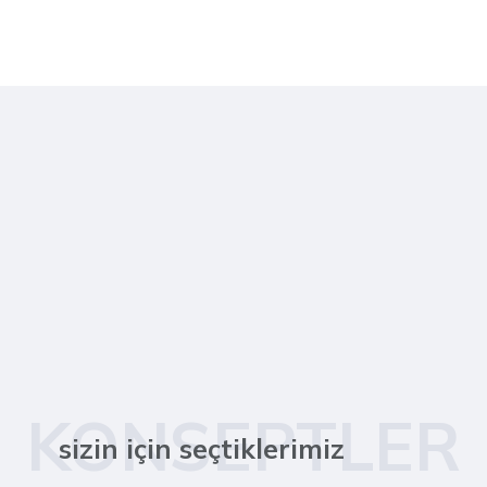
KONSEPTLER
sizin için seçtiklerimiz