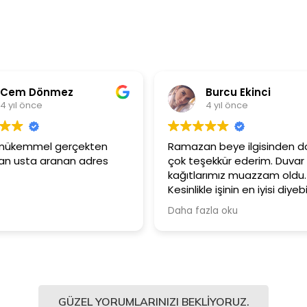
em Dönmez
Burcu Ekinci
ıl önce
4 yıl önce
mükemmel gerçekten
Ramazan beye ilgisinden dola
usta aranan adres
çok teşekkür ederim. Duvar
kağıtlarımız muazzam oldu.
Kesinlikle işinin en iyisi diyebilir
Şiddetle tavsiye ediyorum.
Daha fazla oku
GÜZEL YORUMLARINIZI BEKLIYORUZ.