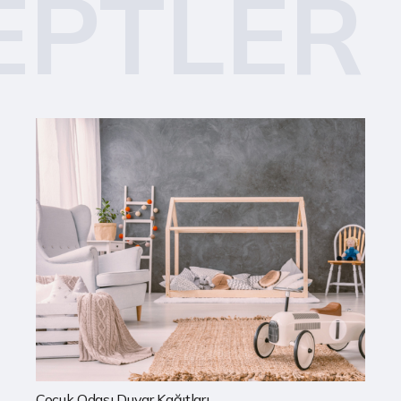
EPTLER
Mutfak Duvar Kağıtları