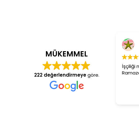
C
4 y
MÜKEMMEL
İşçiliği 
Ramazan 
222 değerlendirmeye
göre.