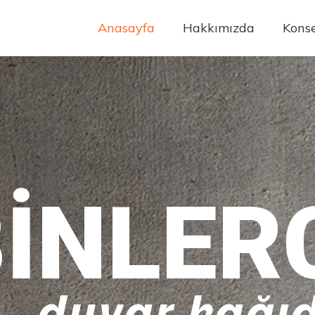
Anasayfa
Hakkımızda
Konse
INLER
duvar kağıd