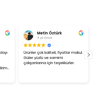
Metin Öztürk
As
4 yıl önce
4 
yı
Ürünler çok kaliteli, fiyatlar makul.
3+1 evin 
Güler yüzlü ve samimi
tutar
çalışanlarına için teşekkürler.
im.