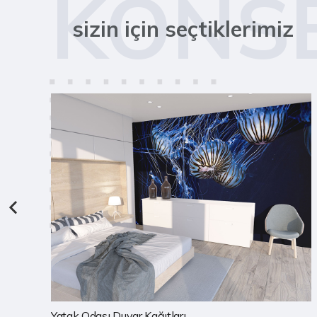
KONS
sizin için seçtiklerimiz
Çocuk Odası Duvar Kağıtları