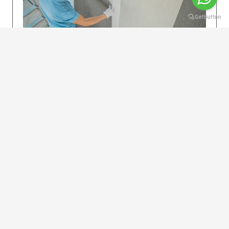
KOLAY UYGULAMA
Dikkatlice gelecek adımları izleyin: İstenilen
uzunlukta şeritler kesilir. Ölçü yüksekliğini
dikkate alın. (Talimatlar etiketin ön…
DEVAMI