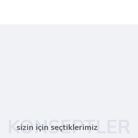
KONSEPTLER
sizin için seçtiklerimiz