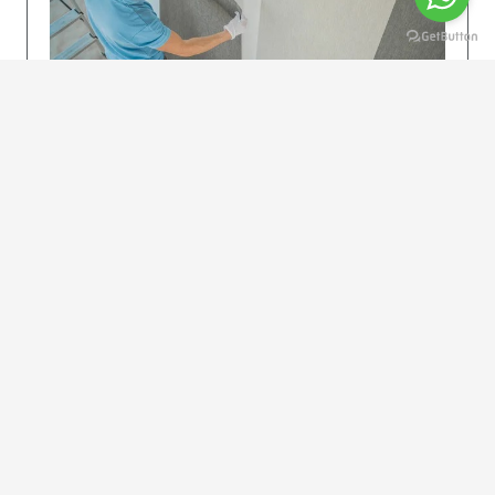
KOLAY UYGULAMA
Dikkatlice gelecek adımları izleyin: İstenilen
uzunlukta şeritler kesilir. Ölçü yüksekliğini
dikkate alın. (Talimatlar etiketin ön…
DEVAMI