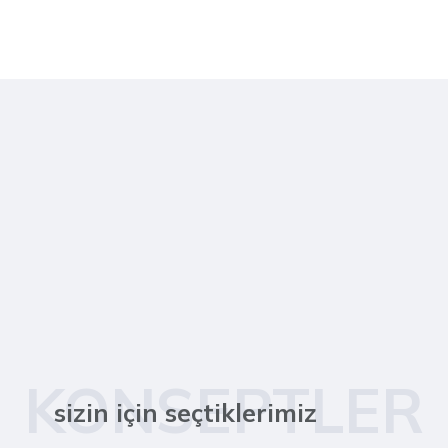
KONSEPTLER
sizin için seçtiklerimiz