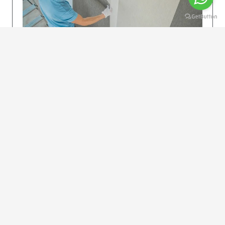
KOLAY UYGULAMA
Dikkatlice gelecek adımları izleyin: İstenilen
uzunlukta şeritler kesilir. Ölçü yüksekliğini
dikkate alın. (Talimatlar etiketin ön…
DEVAMI