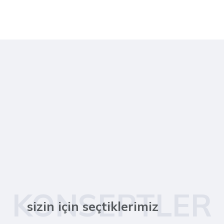
KONSEPTLER
sizin için seçtiklerimiz