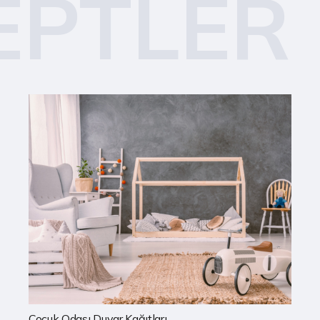
EPTLER
Mutfak Duvar Kağıtları