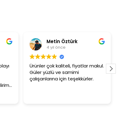
Metin Öztürk
As
4 yıl önce
4 
yı
Ürünler çok kaliteli, fiyatlar makul.
3+1 evin 
Güler yüzlü ve samimi
tutar
çalışanlarına için teşekkürler.
im.