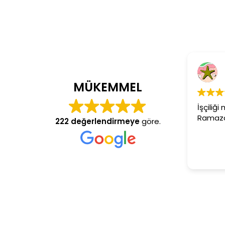
C
4 y
MÜKEMMEL
İşçiliği 
Ramazan 
222 değerlendirmeye
göre.