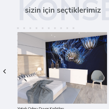
KONS
sizin için seçtiklerimiz
Çocuk Odası Duvar Kağıtları