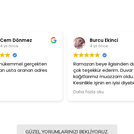
em Dönmez
Burcu Ekinci
ıl önce
4 yıl önce
mükemmel gerçekten
Ramazan beye ilgisinden dola
usta aranan adres
çok teşekkür ederim. Duvar
kağıtlarımız muazzam oldu.
Kesinlikle işinin en iyisi diyebilir
Şiddetle tavsiye ediyorum.
Daha fazla oku
GÜZEL YORUMLARINIZI BEKLIYORUZ.