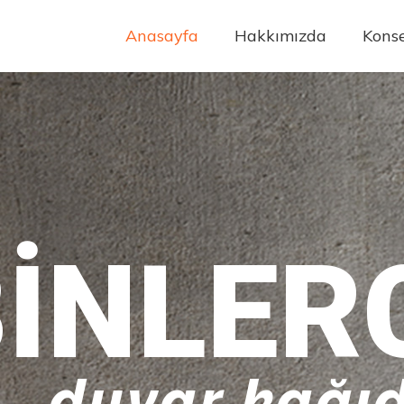
Anasayfa
Hakkımızda
Konse
INLER
20+
duvar kağıd
yıllık t