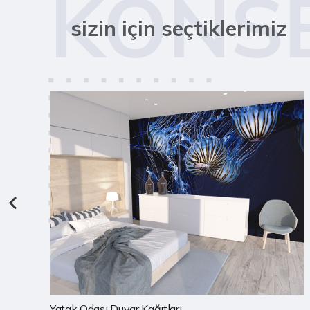
KONS
sizin için seçtiklerimiz
Çocuk Odası Duvar Kağıtları