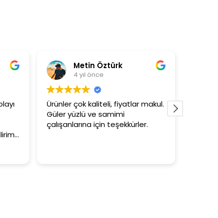
Öztürk
Asli Ersoy
e
4 yıl önce
eli, fiyatlar makul.
3+1 evin kagidini kapataslak ne
 samimi
tutar
in teşekkürler.