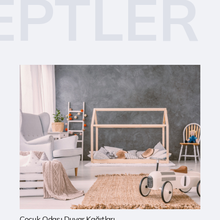
EPTLER
Mutfak Duvar Kağıtları