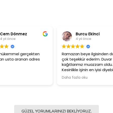
Burcu Ekinci
Metin 
4 yıl önce
4 yıl önc
Ramazan beye ilgisinden dolayı
Ürünler çok kalit
çok teşekkür ederim. Duvar
Güler yüzlü ve
kağıtlarımız muazzam oldu.
çalışanlarına iç
Kesinlikle işinin en iyisi diyebilirim.
Şiddetle tavsiye ediyorum.
Daha fazla oku
GÜZEL YORUMLARINIZI BEKLIYORUZ.