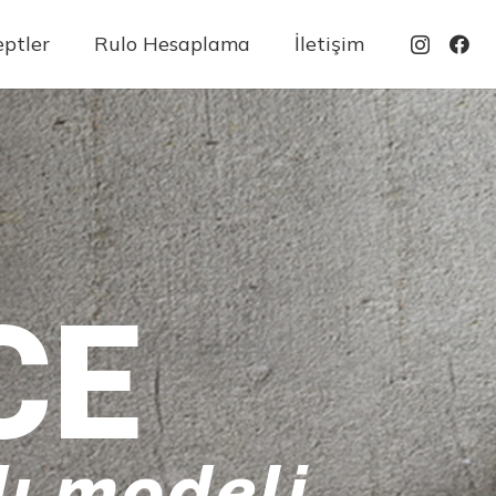
ptler
Rulo Hesaplama
İletişim
CE
ı modeli
ecrübe