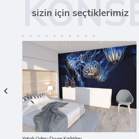
KONS
sizin için seçtiklerimiz
Çocuk Odası Duvar Kağıtları