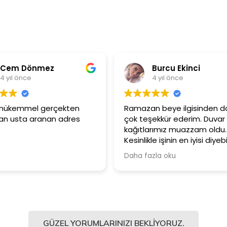
Burcu Ekinci
Metin Özt
4 yıl önce
4 yıl önce
Ramazan beye ilgisinden dolayı
Ürünler çok kaliteli
çok teşekkür ederim. Duvar
Güler yüzlü ve sa
kağıtlarımız muazzam oldu.
çalışanlarına için 
Kesinlikle işinin en iyisi diyebilirim.
Şiddetle tavsiye ediyorum.
Daha fazla oku
GÜZEL YORUMLARINIZI BEKLIYORUZ.