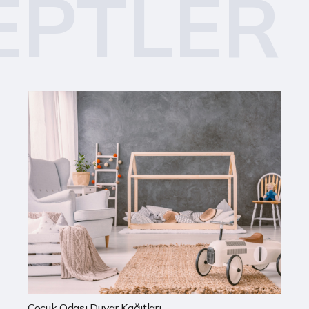
EPTLER
Mutfak Duvar Kağıtları