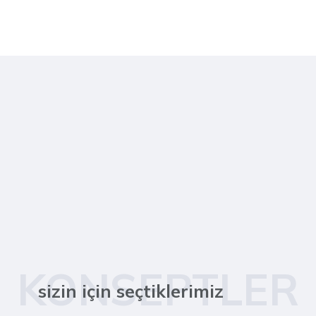
KONSEPTLER
sizin için seçtiklerimiz