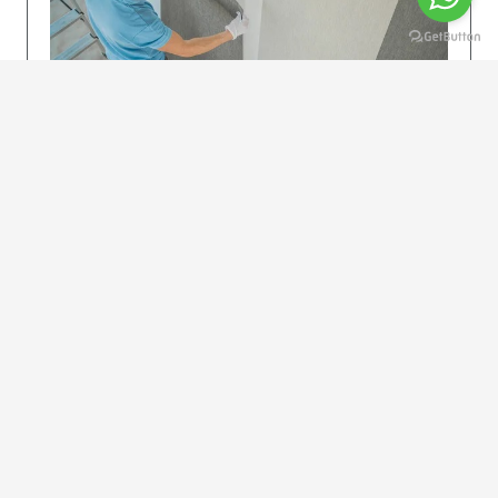
KOLAY UYGULAMA
Dikkatlice gelecek adımları izleyin: İstenilen
uzunlukta şeritler kesilir. Ölçü yüksekliğini
dikkate alın. (Talimatlar etiketin ön…
DEVAMI