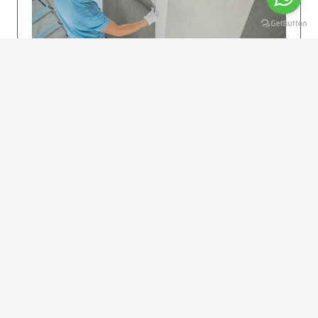
KOLAY UYGULAMA
Dikkatlice gelecek adımları izleyin: İstenilen
uzunlukta şeritler kesilir. Ölçü yüksekliğini
dikkate alın. (Talimatlar etiketin ön…
DEVAMI