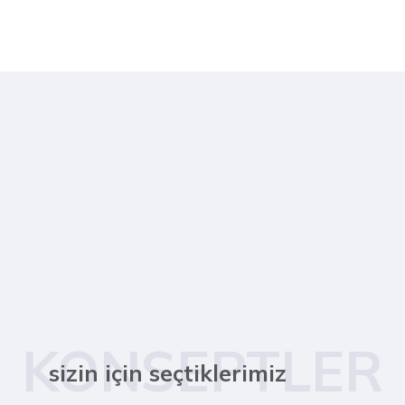
KONSEPTLER
sizin için seçtiklerimiz