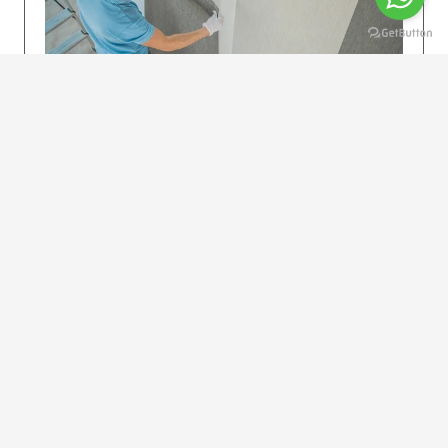
KOLAY UYGULAMA
Dikkatlice gelecek adımları izleyin: İstenilen
uzunlukta şeritler kesilir. Ölçü yüksekliğini
dikkate alın. (Talimatlar etiketin ön…
DEVAMI