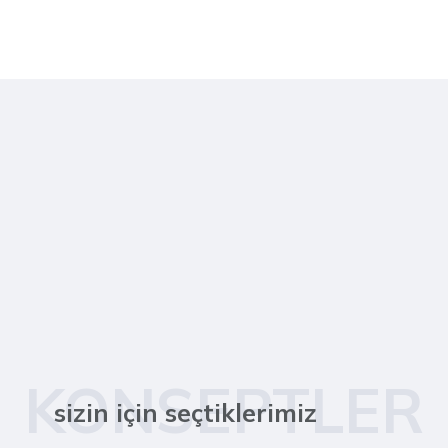
KONSEPTLER
sizin için seçtiklerimiz