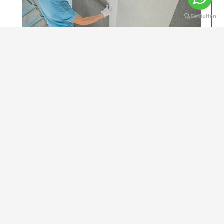
KOLAY UYGULAMA
Dikkatlice gelecek adımları izleyin: İstenilen
uzunlukta şeritler kesilir. Ölçü yüksekliğini
dikkate alın. (Talimatlar etiketin ön…
DEVAMI