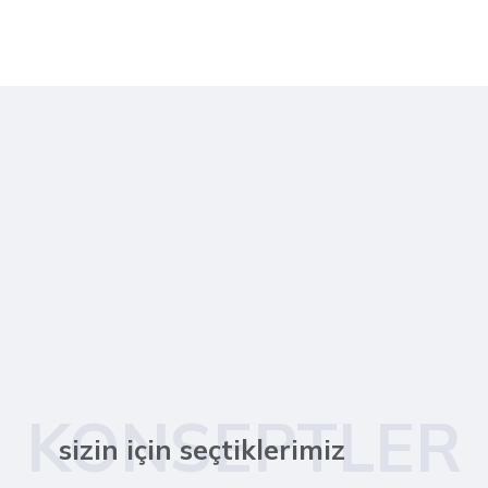
KONSEPTLER
sizin için seçtiklerimiz