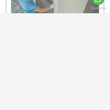
KOLAY UYGULAMA
Dikkatlice gelecek adımları izleyin: İstenilen
uzunlukta şeritler kesilir. Ölçü yüksekliğini
dikkate alın. (Talimatlar etiketin ön…
DEVAMI