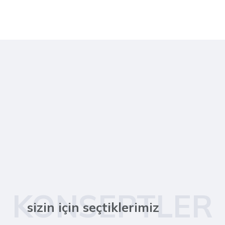
KONSEPTLER
sizin için seçtiklerimiz