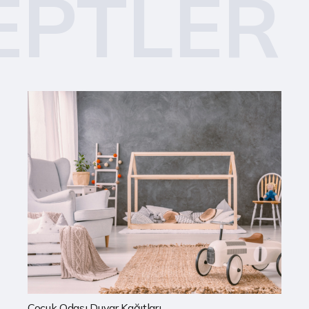
EPTLER
Mutfak Duvar Kağıtları