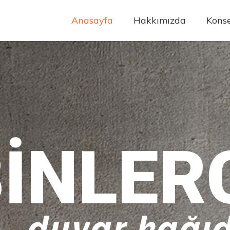
Anasayfa
Hakkımızda
Konse
INLER
duvar kağıd