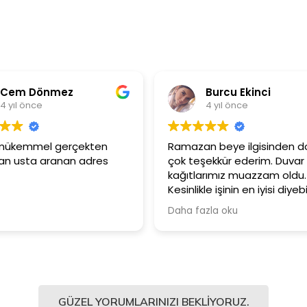
Burcu Ekinci
4 yıl önce
ten
Ramazan beye ilgisinden dolayı
Ürünle
es
çok teşekkür ederim. Duvar
Güler
kağıtlarımız muazzam oldu.
çalışa
Kesinlikle işinin en iyisi diyebilirim.
Şiddetle tavsiye ediyorum.
Daha fazla oku
GÜZEL YORUMLARINIZI BEKLIYORUZ.