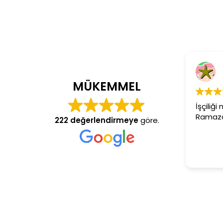
Cem Dönmez
4 yıl önce
MÜKEMMEL
İşçiliği mükemmel gerçek
Ramazan usta aranan adr
222 değerlendirmeye
göre.