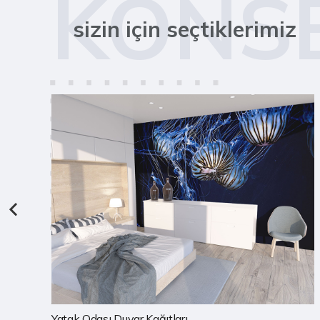
KONS
sizin için seçtiklerimiz
Çocuk Odası Duvar Kağıtları