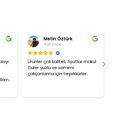
Metin Öztürk
Asli Ersoy
4 yıl önce
4 yıl önce
r çok kaliteli, fiyatlar makul.
3+1 evin kagidini kapatasl
 yüzlü ve samimi
tutar
nlarına için teşekkürler.