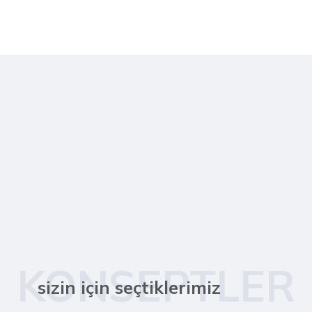
KONSEPTLER
sizin için seçtiklerimiz