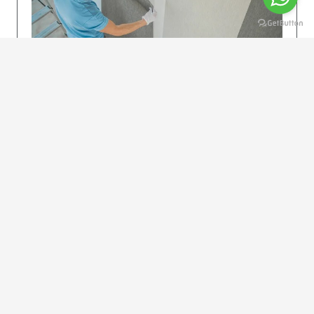
KOLAY UYGULAMA
Dikkatlice gelecek adımları izleyin: İstenilen
uzunlukta şeritler kesilir. Ölçü yüksekliğini
dikkate alın. (Talimatlar etiketin ön…
DEVAMI