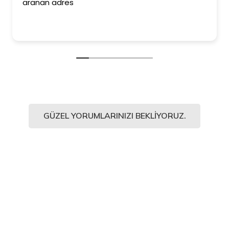
ederim. Duvar kağ
Kesinlikle işinin en 
ediyorum.
GÜZEL YORUMLARINIZI BEKLIYORUZ.