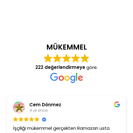
MÜKEMMEL
222 değerlendirmeye
göre.
Dönmez
Burcu Ekin
ce
4 yıl önce
emmel gerçekten Ramazan usta
Ramazan beye ilgi