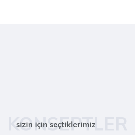
KONSEPTLER
sizin için seçtiklerimiz