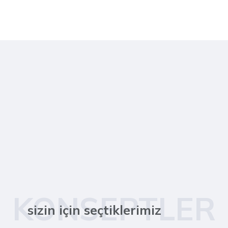
KONSEPTLER
sizin için seçtiklerimiz