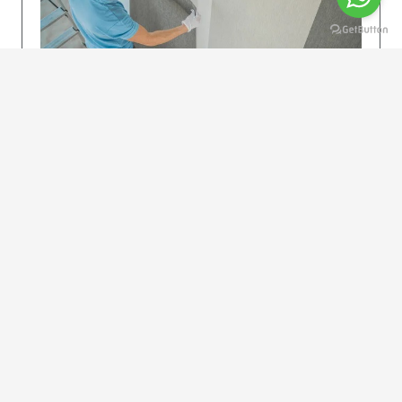
KOLAY UYGULAMA
Dikkatlice gelecek adımları izleyin: İstenilen
uzunlukta şeritler kesilir. Ölçü yüksekliğini
dikkate alın. (Talimatlar etiketin ön…
DEVAMI