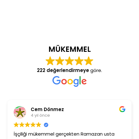
MÜKEMMEL
222 değerlendirmeye
göre.
m Dönmez
Burcu E
l önce
4 yıl önc
ükemmel gerçekten Ramazan usta
Ramazan beye il