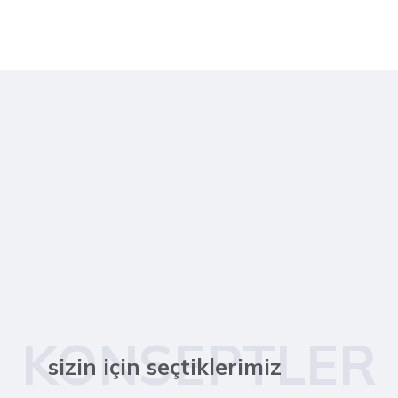
KONSEPTLER
sizin için seçtiklerimiz