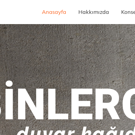
Anasayfa
Hakkımızda
Konse
INLER
duvar kağıd