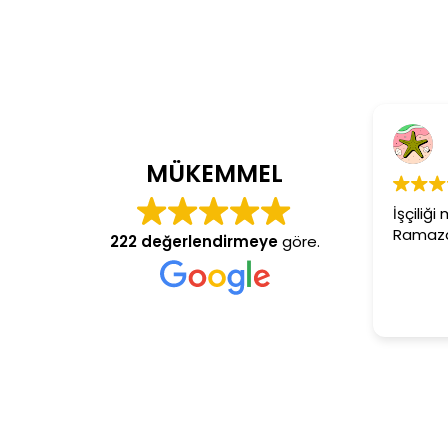
Cem Dönmez
4 yıl önce
MÜKEMMEL
İşçiliği mükemmel gerçekten
Ramazan usta aranan adres
222 değerlendirmeye
göre.