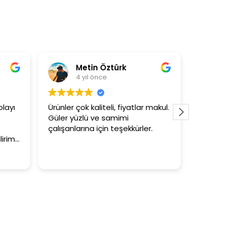
tin Öztürk
Asli Ersoy
ıl önce
4 yıl önce
kaliteli, fiyatlar makul.
3+1 evin kagidini kapataslak ne
ü ve samimi
tutar
na için teşekkürler.