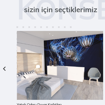
KONS
sizin için seçtiklerimiz
Çocuk Odası Duvar Kağıtları