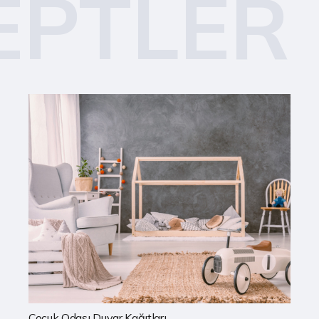
EPTLER
Mutfak Duvar Kağıtları