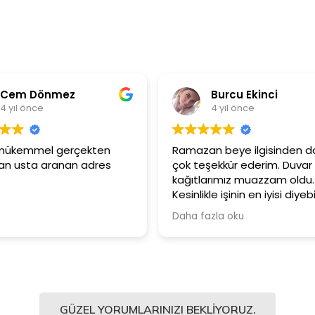
Burcu Ekinci
Me
4 yıl önce
4 y
Ramazan beye ilgisinden dolayı
Ürünler çok 
çok teşekkür ederim. Duvar
Güler yüzl
kağıtlarımız muazzam oldu.
çalışanları
Kesinlikle işinin en iyisi diyebilirim.
Şiddetle tavsiye ediyorum.
Daha fazla oku
GÜZEL YORUMLARINIZI BEKLIYORUZ.