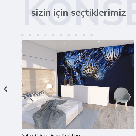
KONS
sizin için seçtiklerimiz
Çocuk Odası Duvar Kağıtları