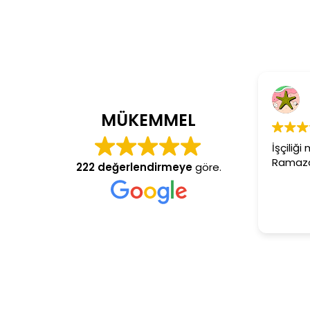
4
MÜKEMMEL
İşçiliği
Ramazan
222 değerlendirmeye
göre.