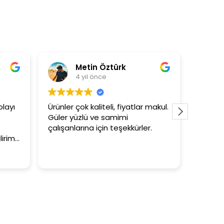
Metin Öztürk
A
4 yıl önce
4
ayı
Ürünler çok kaliteli, fiyatlar makul.
3+1 evin
Güler yüzlü ve samimi
tutar
çalışanlarına için teşekkürler.
rim.