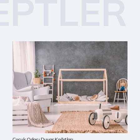
EPTLER
Mutfak Duvar Kağıtları