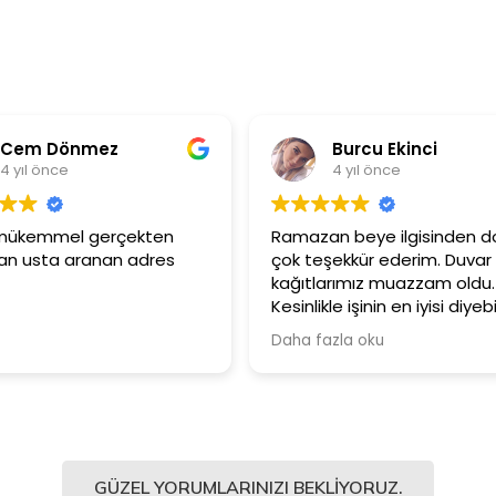
Cem Dönmez
Burcu Ekinci
 yıl önce
4 yıl önce
 mükemmel gerçekten
Ramazan beye ilgisinden dol
 usta aranan adres
çok teşekkür ederim. Duvar
kağıtlarımız muazzam oldu.
Kesinlikle işinin en iyisi diyebili
Şiddetle tavsiye ediyorum.
Daha fazla oku
GÜZEL YORUMLARINIZI BEKLIYORUZ.