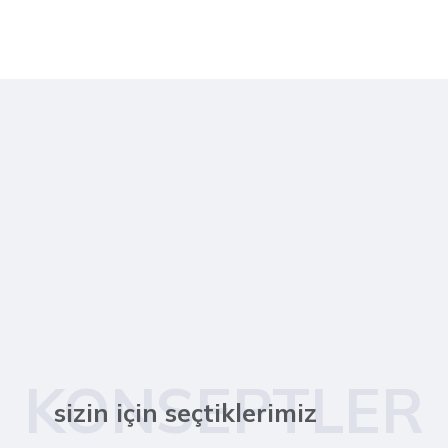
KONSEPTLER
sizin için seçtiklerimiz