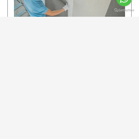
KOLAY UYGULAMA
Dikkatlice gelecek adımları izleyin: İstenilen
uzunlukta şeritler kesilir. Ölçü yüksekliğini
dikkate alın. (Talimatlar etiketin ön…
DEVAMI