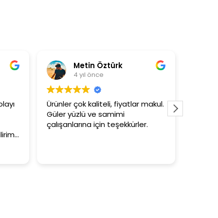
in Öztürk
Asli Ersoy
 önce
4 yıl önce
aliteli, fiyatlar makul.
3+1 evin kagidini kapataslak ne
 ve samimi
tutar
 için teşekkürler.