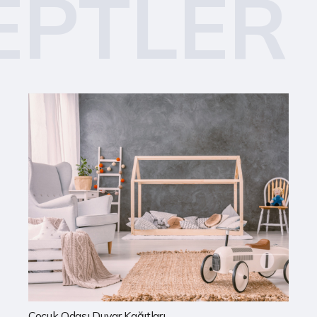
EPTLER
Mutfak Duvar Kağıtları