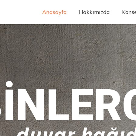
Anasayfa
Hakkımızda
Konse
INLER
duvar kağıd