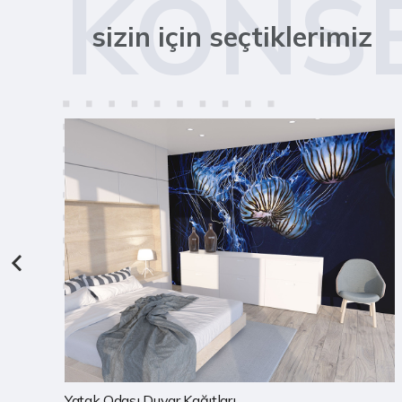
KONS
sizin için seçtiklerimiz
Çocuk Odası Duvar Kağıtları