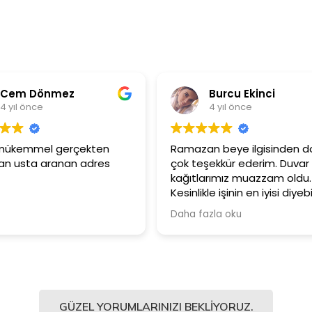
Burcu Ekinci
Met
4 yıl önce
4 yıl
Ramazan beye ilgisinden dolayı
Ürünler çok k
çok teşekkür ederim. Duvar
Güler yüzlü
kağıtlarımız muazzam oldu.
çalışanlarına
Kesinlikle işinin en iyisi diyebilirim.
Şiddetle tavsiye ediyorum.
Daha fazla oku
GÜZEL YORUMLARINIZI BEKLIYORUZ.