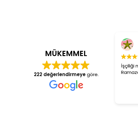
Cem Dönmez
4 yıl önce
MÜKEMMEL
İşçiliği mükemmel gerçekten
Ramazan usta aranan adres
222 değerlendirmeye
göre.