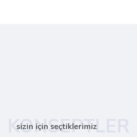
KONSEPTLER
sizin için seçtiklerimiz