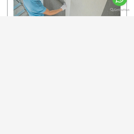
KOLAY UYGULAMA
Dikkatlice gelecek adımları izleyin: İstenilen
uzunlukta şeritler kesilir. Ölçü yüksekliğini
dikkate alın. (Talimatlar etiketin ön…
DEVAMI