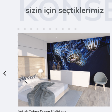
KONS
sizin için seçtiklerimiz
Çocuk Odası Duvar Kağıtları