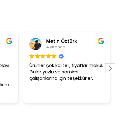
n Öztürk
Asli Ersoy
önce
4 yıl önce
liteli, fiyatlar makul.
3+1 evin kagidini kapataslak ne
ve samimi
tutar
için teşekkürler.