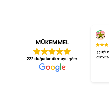
Cem Dönmez
4 yıl önce
MÜKEMMEL
İşçiliği mükemmel gerçekten
Ramazan usta aranan adres
222 değerlendirmeye
göre.