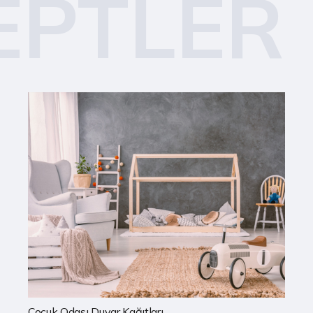
EPTLER
Mutfak Duvar Kağıtları