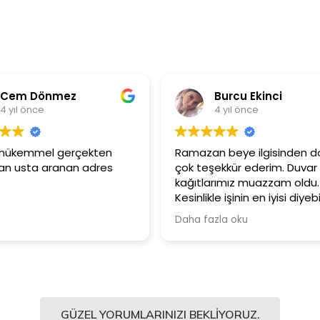
Burcu Ekinci
Meti
4 yıl önce
4 yıl 
Ramazan beye ilgisinden dolayı
Ürünler çok ka
çok teşekkür ederim. Duvar
Güler yüzlü 
kağıtlarımız muazzam oldu.
çalışanlarına 
Kesinlikle işinin en iyisi diyebilirim.
Şiddetle tavsiye ediyorum.
Daha fazla oku
GÜZEL YORUMLARINIZI BEKLIYORUZ.