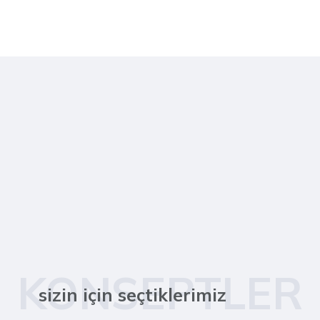
KONSEPTLER
sizin için seçtiklerimiz