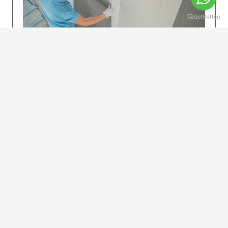
KOLAY UYGULAMA
Dikkatlice gelecek adımları izleyin: İstenilen
uzunlukta şeritler kesilir. Ölçü yüksekliğini
dikkate alın. (Talimatlar etiketin ön…
DEVAMI